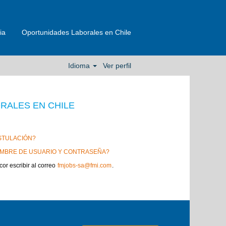
ia
Oportunidades Laborales en Chile
Idioma
Ver perfil
RALES EN CHILE
STULACIÓN?
MBRE DE USUARIO Y CONTRASEÑA?
cor escribir al correo
fmjobs-sa@fmi.com
.