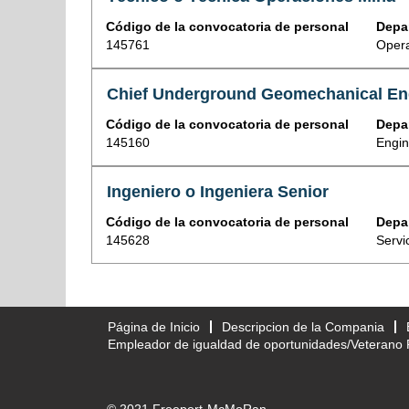
ver
de
con
información
tecla
el
Código de la convocatoria de personal
Depa
la
la
del
Tabulador
contenido
145761
Oper
posición
barra
puesto.
para
completo
espaciadora
desplazarse
de
para
Nombre
Seleccione
por
Chief Underground Geomechanical En
la
ver
de
con
la
información
el
Código de la convocatoria de personal
Depa
la
la
Lista
del
contenido
145160
Engin
posición
barra
de
puesto.
completo
espaciadora
puestos.
de
para
Seleccione
Nombre
Seleccione
Ingeniero o Ingeniera Senior
la
ver
para
de
con
información
el
ver
Código de la convocatoria de personal
Depa
la
la
del
contenido
los
145628
Servi
posición
barra
puesto.
completo
detalles
espaciadora
de
completos
para
la
del
ver
información
puesto.
el
Página de Inicio
Descripcion de la Compania
del
contenido
Empleador de igualdad de oportunidades/Veterano 
puesto.
completo
de
la
información
© 2021 Freeport-McMoRan