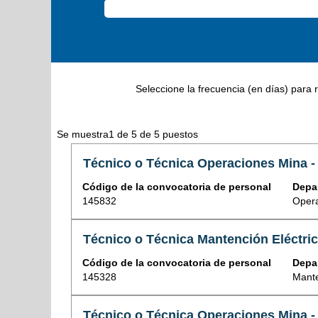
Seleccione la frecuencia (en días) para r
Resultados
Se muestra1 de 5 de 5 puestos
de
Nombre
Seleccione
Técnico o Técnica Operaciones Mina -
búsqueda
de
con
de
Código de la convocatoria de personal
Depa
la
la
"".
145832
Oper
posición
barra
Se
espaciadora
muestra1
para
de
Nombre
Seleccione
Técnico o Técnica Mantención Eléctri
ver
5
de
con
el
de
Código de la convocatoria de personal
Depa
la
la
contenido
5
145328
Mant
posición
barra
completo
puestos
espaciadora
de
Utilice
para
Nombre
Seleccione
Técnico o Técnica Operaciones Mina -
la
la