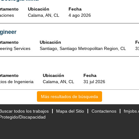
rtamento
Ubicación
Fecha
aciones
Calama, AN, CL
4 ago 2026
gineer
rtamento
Ubicación
F
eering Services
Santiago, Santiago Metropolitan Region, CL
3
rtamento
Ubicación
Fecha
cios de Ingenieria
Calama, AN, CL
31 jul 2026
Más resultados de búsqueda
Buscar todos los trabajos
Mapa del Sitio
Contactenos
fmjobs
Protegido/Discapacidad